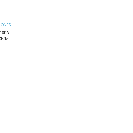
LONES
ner y
hile