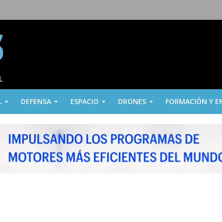
L
DEFENSA
ESPACIO
DRONES
FORMACIÓN Y E