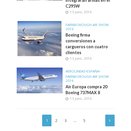
integrarán armas en el
C295W
13 julio, 2016
FARNBOROUGH AIR SHOW
2016
Boeing firma
conversiones a
cargueros con cuatro
clientes
13 julio, 2016
AEROLINEAS
•
ESPAÑA
•
FARNBOROUGH AIR SHOW
2016
Air Europa compra 20
Boeing 737MAX 8
13 julio, 2016
1
2
3
…
5