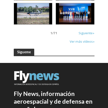
1
/
71
Siguiente»
Ver más vídeos»
Sígueme
Fly News, información
aeroespacial y de defensa en