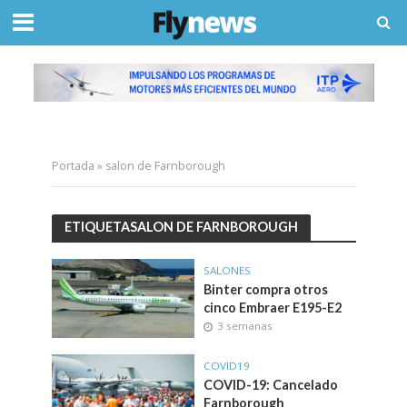
Portada
»
salon de Farnborough
ETIQUETASALON DE FARNBOROUGH
SALONES
Binter compra otros
cinco Embraer E195-E2
3 semanas
COVID19
COVID-19: Cancelado
Farnborough