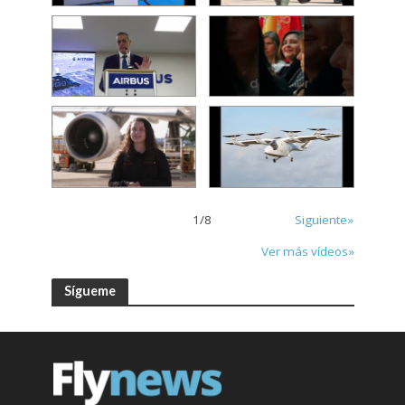
1
/
8
Siguiente»
Ver más vídeos»
Sígueme