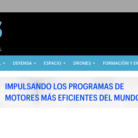
L
DEFENSA
ESPACIO
DRONES
FORMACIÓN Y E