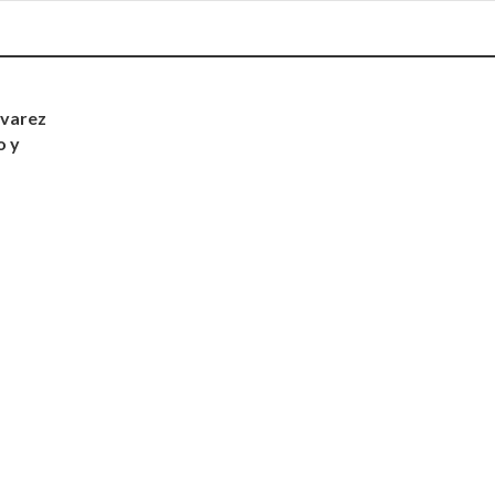
lvarez
o y