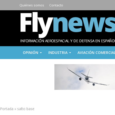
Quiénes somos
Contacto
OPINIÓN
INDUSTRIA
AVIACIÓN COMERCIA
Portada
»
salto base