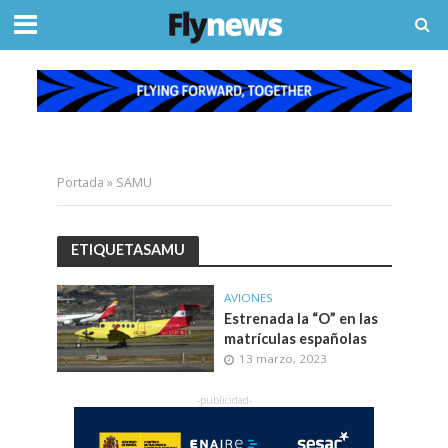
Portada
»
SAMU
ETIQUETASAMU
AVIONES
Estrenada la “O” en las
matrículas españolas
13 marzo, 2023