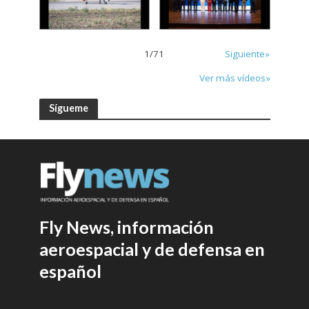
1
/
71
Siguiente»
Ver más vídeos»
Sígueme
Fly News, información
aeroespacial y de defensa en
español