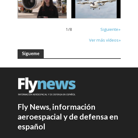
1
/
8
Siguiente»
Ver más vídeos»
Sígueme
Fly News, información
aeroespacial y de defensa en
español