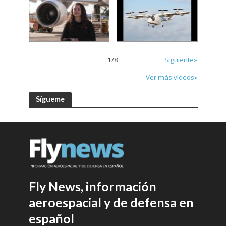
1
/
8
Siguiente»
Ver más vídeos»
Sígueme
Fly News, información
aeroespacial y de defensa en
español