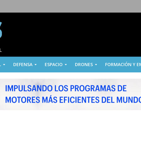
L
DEFENSA
ESPACIO
DRONES
FORMACIÓN Y E