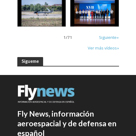
1
/
71
Siguiente»
Ver más vídeos»
Sígueme
Fly News, información
aeroespacial y de defensa en
español