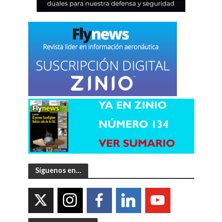
Síguenos en…