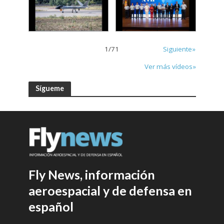
1
/
71
Siguiente»
Ver más vídeos»
Sígueme
Fly News, información
aeroespacial y de defensa en
español