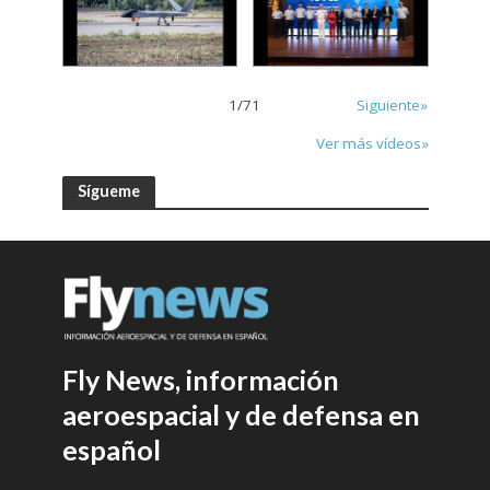
1
/
71
Siguiente»
Ver más vídeos»
Sígueme
Fly News, información
aeroespacial y de defensa en
español