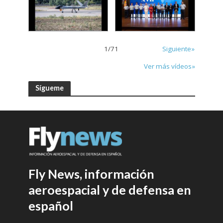
1
/
71
Siguiente»
Ver más vídeos»
Sígueme
Fly News, información
aeroespacial y de defensa en
español