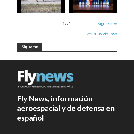
1
/
71
Siguiente»
Ver más vídeos»
Sígueme
Fly News, información
aeroespacial y de defensa en
español