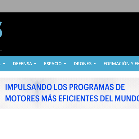
L
DEFENSA
ESPACIO
DRONES
FORMACIÓN Y E