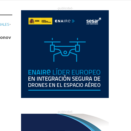
IALES
•
tonov