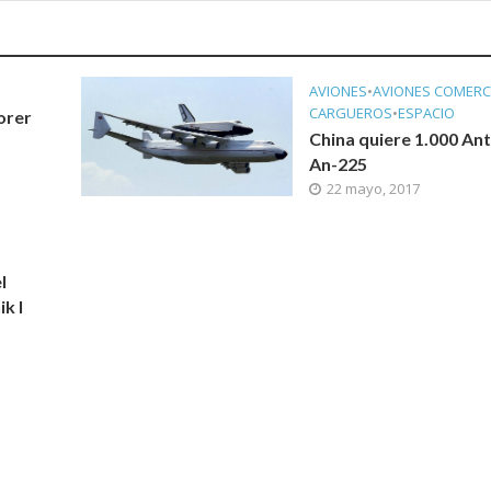
AVIONES
•
AVIONES COMERC
CARGUEROS
•
ESPACIO
orer
China quiere 1.000 An
An-225
22 mayo, 2017
l
k I