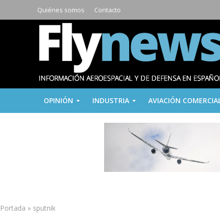
Quiénes somos
Contacto
OPINIÓN
INDUSTRIA
AVIACIÓN COMERCIA
Portada
»
sputnik