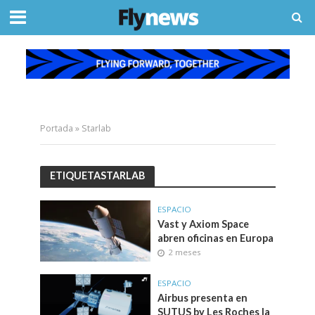
Portada
»
Starlab
ETIQUETASTARLAB
ESPACIO
Vast y Axiom Space
abren oficinas en Europa
2 meses
ESPACIO
Airbus presenta en
SUTUS by Les Roches la