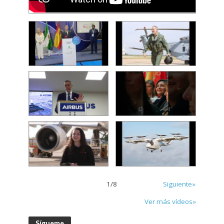
1
/
8
Siguiente»
Ver más vídeos»
Sígueme