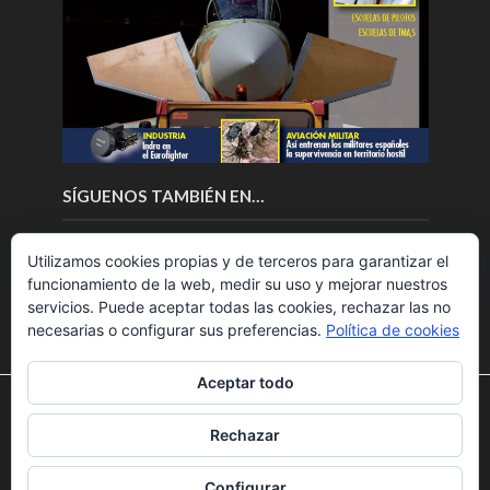
SÍGUENOS TAMBIÉN EN…
Utilizamos cookies propias y de terceros para garantizar el
funcionamiento de la web, medir su uso y mejorar nuestros
servicios. Puede aceptar todas las cookies, rechazar las no
necesarias o configurar sus preferencias.
Política de cookies
Aceptar todo
Utilizamos cookies para ofrecerte la mejor experiencia en
nuestra web.
Rechazar
Puedes aprender más sobre qué cookies utilizamos o
Copyright © 2018.Fly News.
Noticias aerospacial
/
Noticias
desactivarlas en los
ajustes
.
UAS aviación comercial
Configurar