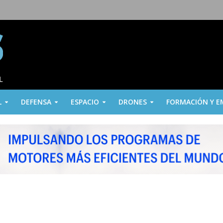
L
DEFENSA
ESPACIO
DRONES
FORMACIÓN Y E