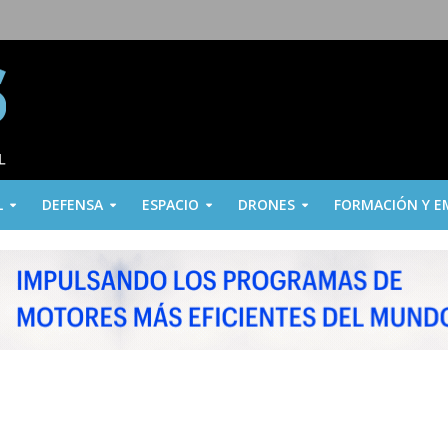
L
DEFENSA
ESPACIO
DRONES
FORMACIÓN Y E