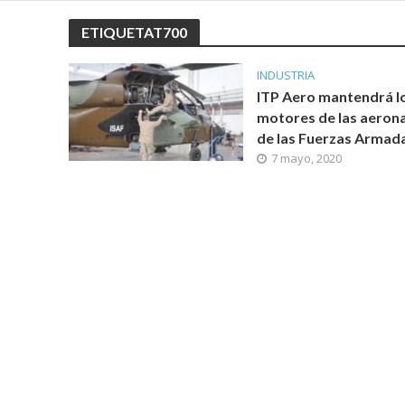
ETIQUETAT700
INDUSTRIA
ITP Aero mantendrá l
motores de las aeron
de las Fuerzas Armad
7 mayo, 2020