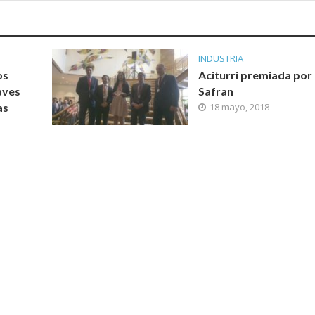
INDUSTRIA
os
Aciturri premiada por
aves
Safran
as
18 mayo, 2018