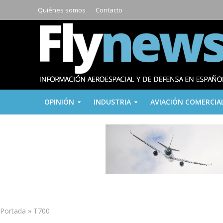
Quiénes somos
Contacto
OPINIÓN
INDUSTRIA
AVIACIÓN COMERCIA
Portada
»
T700