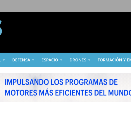
L
DEFENSA
ESPACIO
DRONES
FORMACIÓN Y E