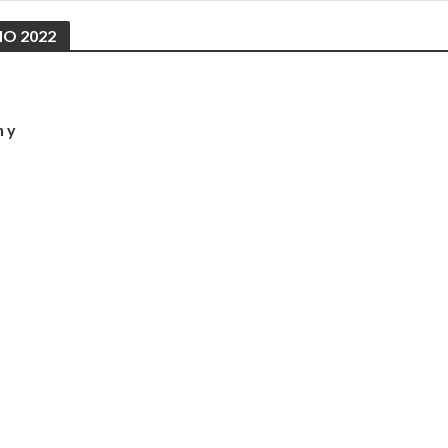
ÑO 2022
n y