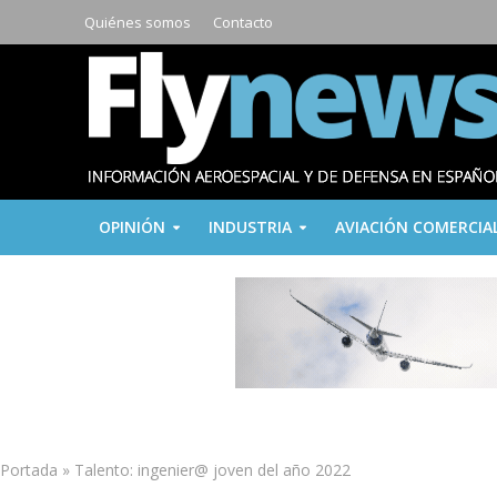
Quiénes somos
Contacto
OPINIÓN
INDUSTRIA
AVIACIÓN COMERCIA
Portada
»
Talento: ingenier@ joven del año 2022