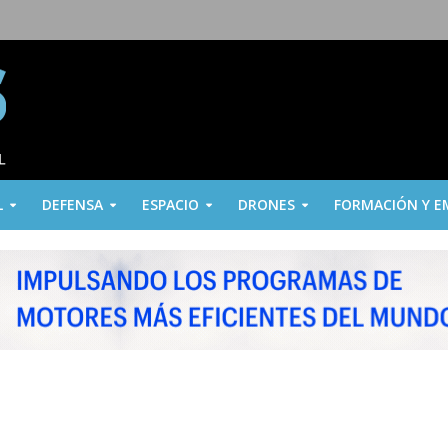
L
DEFENSA
ESPACIO
DRONES
FORMACIÓN Y E