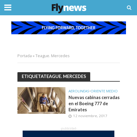
Portada
»
Teague. Mercedes
ETIQUETATEAGUE. MERCEDES
AEROLINEAS
•
ORIENTE MEDIO
Nuevas cabinas cerradas
en el Boeing 777 de
Emirates
12 noviembre, 2017