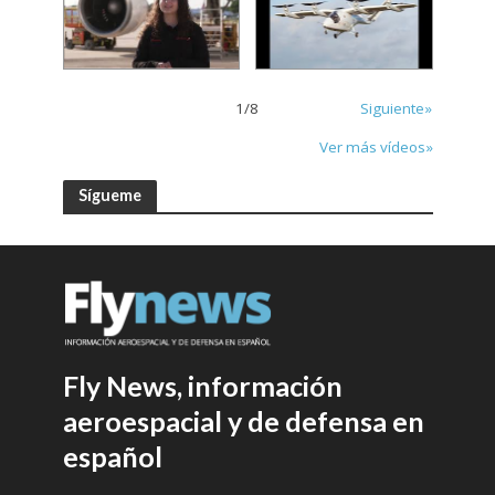
1
/
8
Siguiente»
Ver más vídeos»
Sígueme
Fly News, información
aeroespacial y de defensa en
español