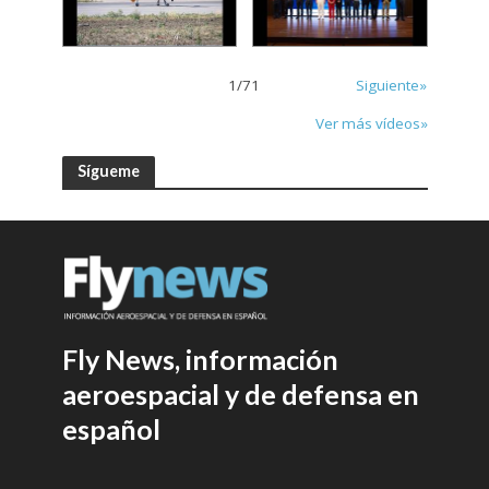
1
/
71
Siguiente»
Ver más vídeos»
Sígueme
Fly News, información
aeroespacial y de defensa en
español