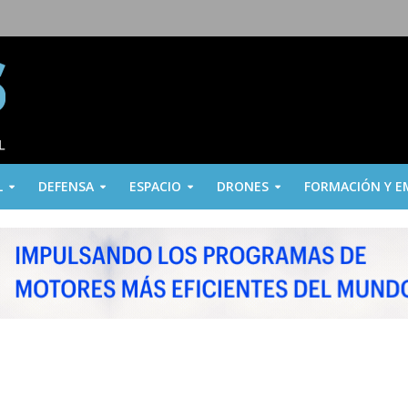
L
DEFENSA
ESPACIO
DRONES
FORMACIÓN Y E