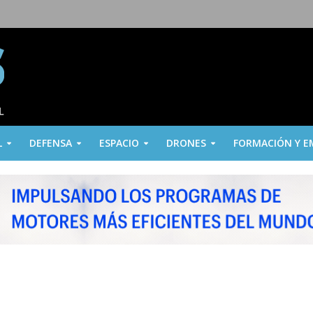
L
DEFENSA
ESPACIO
DRONES
FORMACIÓN Y E