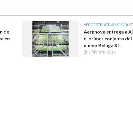
AEROESTRUCTURAS
•
INDUS
ón de
Aernnova entrega a A
ca en
el primer conjunto del
nuevo Beluga XL
2 febrero, 2017