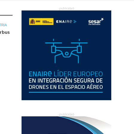
TRIA
irbus