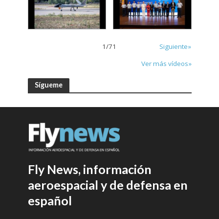
1
/
71
Siguiente»
Ver más vídeos»
Sígueme
Fly News, información
aeroespacial y de defensa en
español