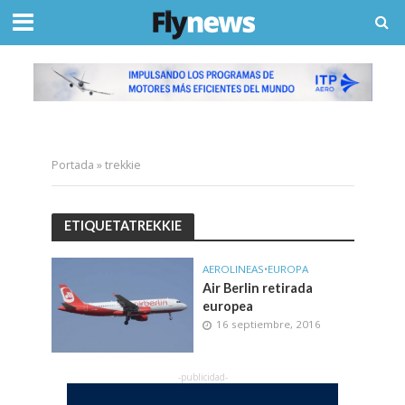
Portada
»
trekkie
ETIQUETATREKKIE
AEROLINEAS
•
EUROPA
Air Berlin retirada
europea
16 septiembre, 2016