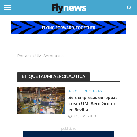
Portada
»
UMI Aeronáutica
ETIQUETAUMI AERONÁUTICA
AEROESTRUCTURAS
Seis empresas europeas
crean UMI Aero Group
en Sevilla
23 julio, 2019