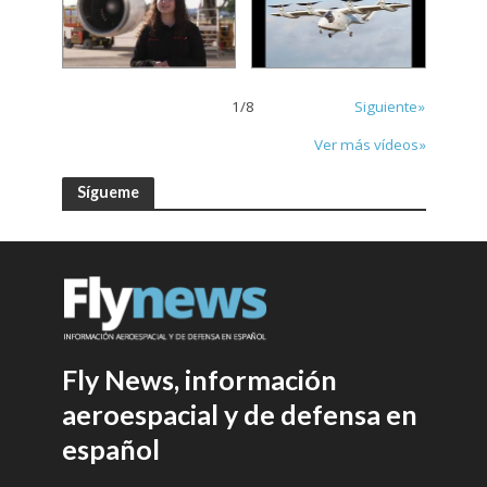
1
/
8
Siguiente»
Ver más vídeos»
Sígueme
Fly News, información
aeroespacial y de defensa en
español