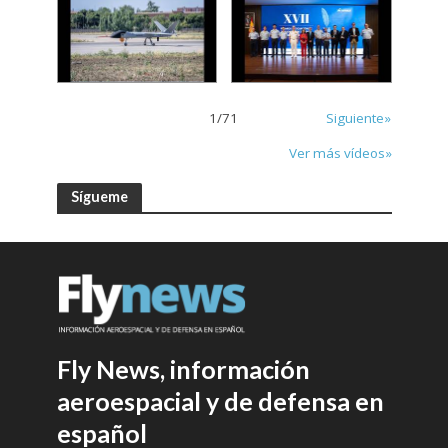
1
/
71
Siguiente»
Ver más vídeos»
Sígueme
Fly News, información
aeroespacial y de defensa en
español