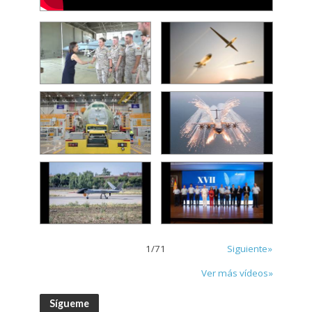
1
/
71
Siguiente»
Ver más vídeos»
Sígueme