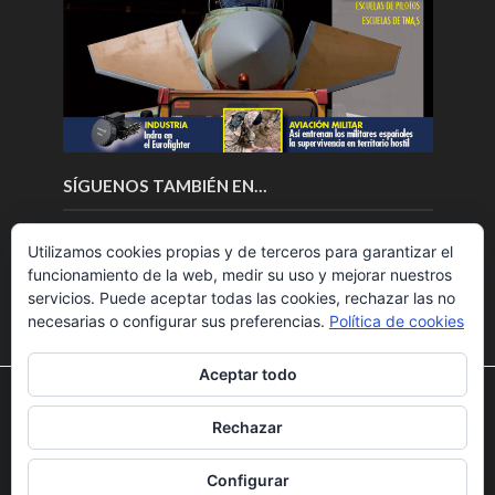
SÍGUENOS TAMBIÉN EN…
Utilizamos cookies propias y de terceros para garantizar el
funcionamiento de la web, medir su uso y mejorar nuestros
servicios. Puede aceptar todas las cookies, rechazar las no
necesarias o configurar sus preferencias.
Política de cookies
Aceptar todo
Utilizamos cookies para ofrecerte la mejor experiencia en
nuestra web.
Rechazar
Puedes aprender más sobre qué cookies utilizamos o
Copyright © 2018.Fly News.
Noticias aerospacial
/
Noticias
desactivarlas en los
ajustes
.
UAS aviación comercial
Configurar
Aceptar
Rechazar
Ajustes