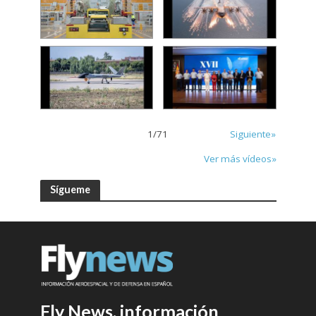
1
/
71
Siguiente»
Ver más vídeos»
Sígueme
Fly News, información