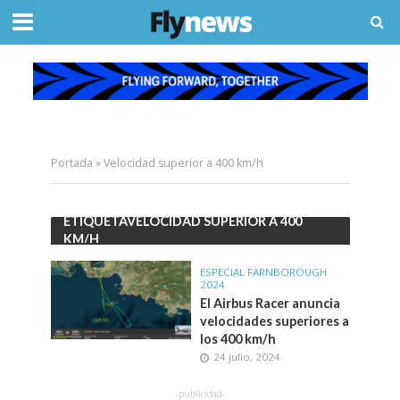
Portada
»
Velocidad superior a 400 km/h
ETIQUETAVELOCIDAD SUPERIOR A 400
KM/H
ESPECIAL FARNBOROUGH
2024
El Airbus Racer anuncia
velocidades superiores a
los 400 km/h
24 julio, 2024