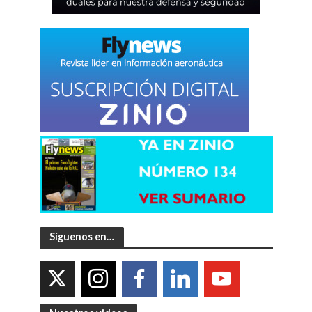
Síguenos en…