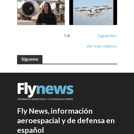
1
/
8
Siguiente»
Ver más vídeos»
Sígueme
Fly News, información
aeroespacial y de defensa en
español