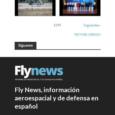
1
/
71
Siguiente»
Ver más vídeos»
Sígueme
Fly News, información
aeroespacial y de defensa en
español