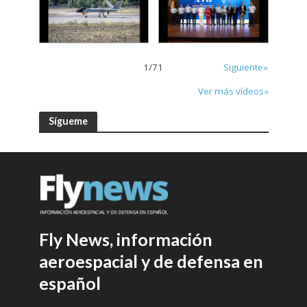
1
/
71
Siguiente»
Ver más vídeos»
Sígueme
Fly News, información
aeroespacial y de defensa en
español