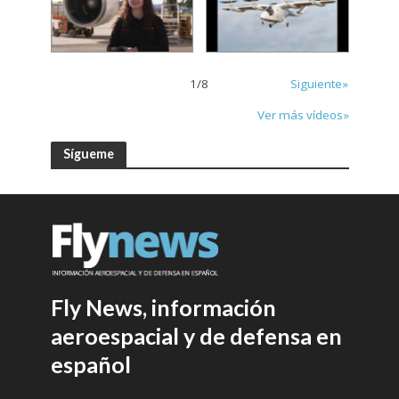
1
/
8
Siguiente»
Ver más vídeos»
Sígueme
Fly News, información
aeroespacial y de defensa en
español