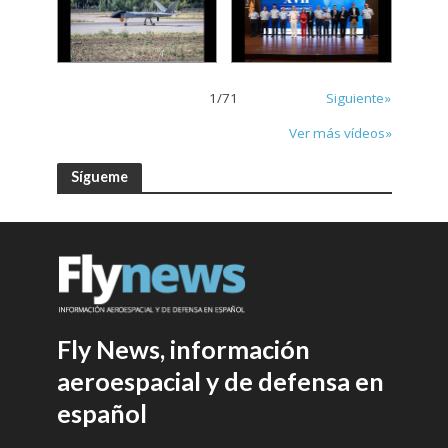
1
/
71
Siguiente»
Ver más vídeos»
Sígueme
Fly News, información
aeroespacial y de defensa en
español