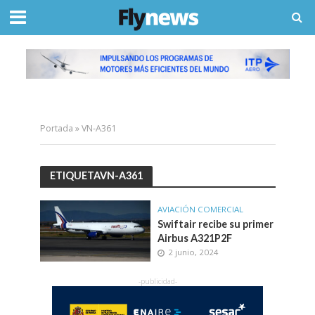
Portada
»
VN-A361
ETIQUETAVN-A361
AVIACIÓN COMERCIAL
Swiftair recibe su primer
Airbus A321P2F
2 junio, 2024