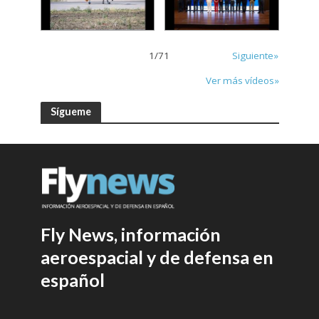
1
/
71
Siguiente»
Ver más vídeos»
Sígueme
Fly News, información
aeroespacial y de defensa en
español