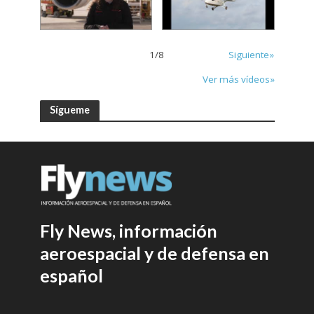
1
/
8
Siguiente»
Ver más vídeos»
Sígueme
Fly News, información
aeroespacial y de defensa en
español