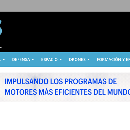
L
DEFENSA
ESPACIO
DRONES
FORMACIÓN Y E