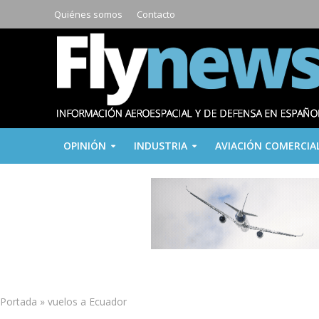
Quiénes somos
Contacto
OPINIÓN
INDUSTRIA
AVIACIÓN COMERCIA
Portada
»
vuelos a Ecuador