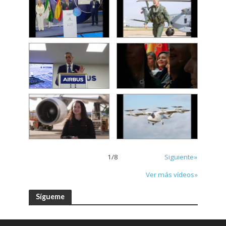
1
/
8
Siguiente»
Ver más vídeos»
Sígueme