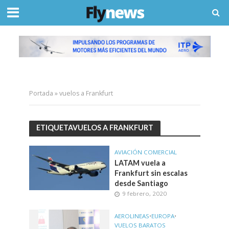
Portada
»
vuelos a Frankfurt
ETIQUETAVUELOS A FRANKFURT
AVIACIÓN COMERCIAL
LATAM vuela a
Frankfurt sin escalas
desde Santiago
9 febrero, 2020
AEROLINEAS
•
EUROPA
•
VUELOS BARATOS