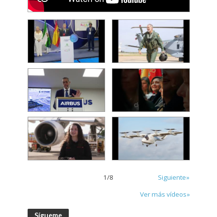
1
/
8
Siguiente»
Ver más vídeos»
Sígueme