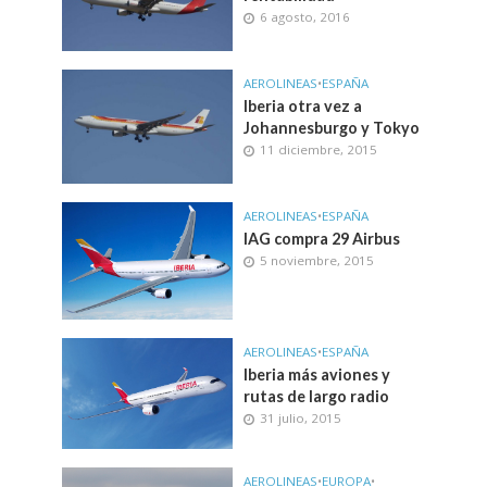
6 agosto, 2016
AEROLINEAS
•
ESPAÑA
Iberia otra vez a
Johannesburgo y Tokyo
11 diciembre, 2015
AEROLINEAS
•
ESPAÑA
IAG compra 29 Airbus
5 noviembre, 2015
AEROLINEAS
•
ESPAÑA
Iberia más aviones y
rutas de largo radio
31 julio, 2015
AEROLINEAS
•
EUROPA
•