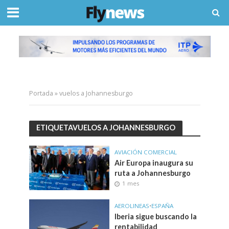
Portada
»
vuelos a Johannesburgo
ETIQUETAVUELOS A JOHANNESBURGO
AVIACIÓN COMERCIAL
Air Europa inaugura su
ruta a Johannesburgo
1 mes
AEROLINEAS
•
ESPAÑA
Iberia sigue buscando la
rentabilidad