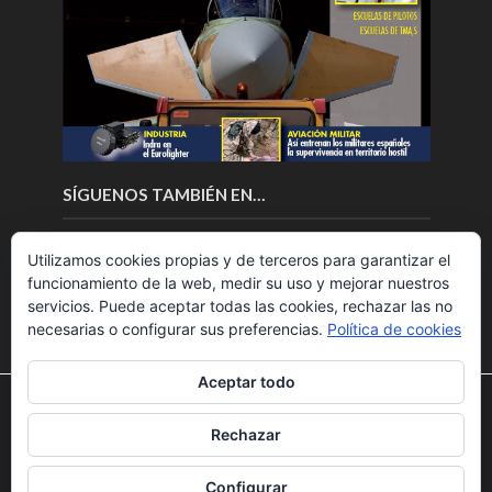
SÍGUENOS TAMBIÉN EN…
Utilizamos cookies propias y de terceros para garantizar el
funcionamiento de la web, medir su uso y mejorar nuestros
servicios. Puede aceptar todas las cookies, rechazar las no
necesarias o configurar sus preferencias.
Política de cookies
Aceptar todo
Utilizamos cookies para ofrecerte la mejor experiencia en
nuestra web.
Rechazar
Puedes aprender más sobre qué cookies utilizamos o
Copyright © 2018.Fly News.
Noticias aerospacial
/
Noticias
desactivarlas en los
ajustes
.
UAS aviación comercial
Configurar