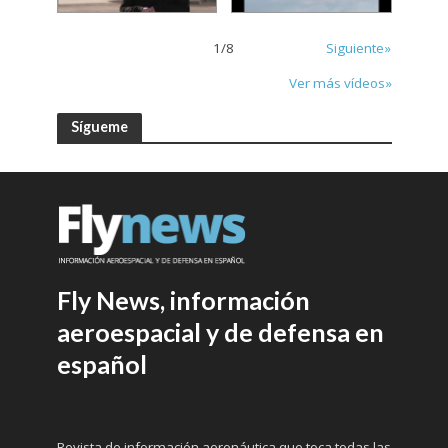
1
/
8
Siguiente»
Ver más vídeos»
Sígueme
Fly News, información
aeroespacial y de defensa en
español
Revista de información aeronáutica que toca todas las