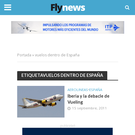
Portada
»
vuelos dentro de España
ETIQUETAVUELOS DENTRO DE ESPAÑA
AEROLINEAS
•
ESPAÑA
Iberia y la debacle de
Vueling
15 septiembre, 2011