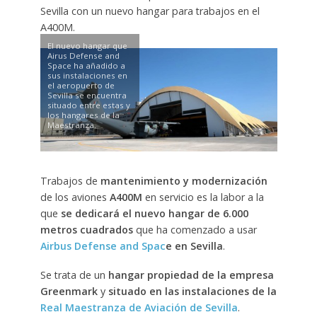
Sevilla con un nuevo hangar para trabajos en el
A400M.
El nuevo hangar que
Airus Defense and
Space ha añadido a
sus instalaciones en
el aeropuerto de
Sevilla se encuentra
situado entre estas y
los hangares de la
Maestranza.
Trabajos de
mantenimiento y modernización
de los aviones
A400M
en servicio es la labor a la
que
se dedicará el nuevo hangar de 6.000
metros cuadrados
que ha comenzado a usar
Airbus Defense and Spac
e en Sevilla
.
Se trata de un
hangar propiedad de la empresa
Greenmark
y
situado en las instalaciones de la
Real Maestranza de Aviación de Sevilla
.