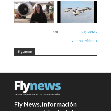
1
/
8
Siguiente»
Ver más vídeos»
Sígueme
Fly News, información