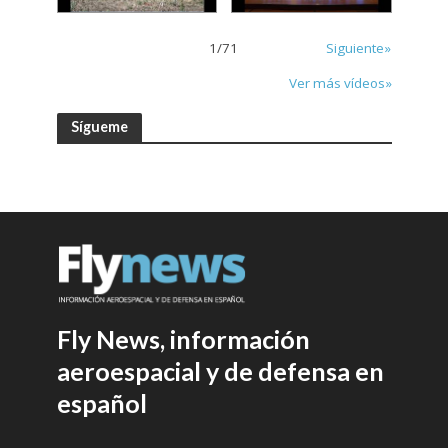
1
/
71
Siguiente»
Ver más vídeos»
Sígueme
Fly News, información
aeroespacial y de defensa en
español