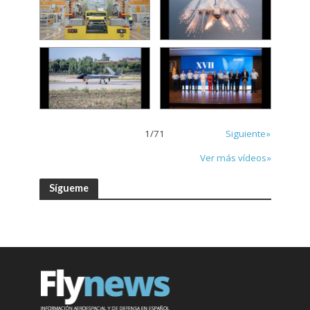
1
/
71
Siguiente»
Ver más vídeos»
Sígueme