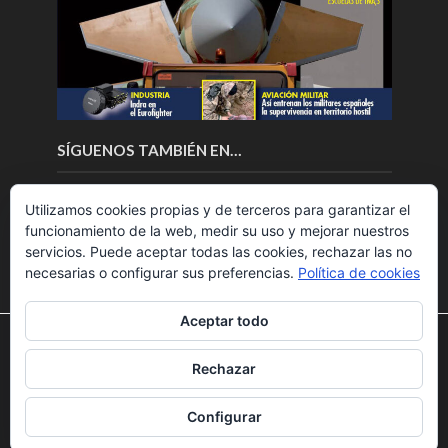
SÍGUENOS TAMBIÉN EN…
Utilizamos cookies propias y de terceros para garantizar el
funcionamiento de la web, medir su uso y mejorar nuestros
servicios. Puede aceptar todas las cookies, rechazar las no
necesarias o configurar sus preferencias.
Política de cookies
Aceptar todo
Utilizamos cookies para ofrecerte la mejor experiencia en
nuestra web.
Rechazar
Puedes aprender más sobre qué cookies utilizamos o
Copyright © 2018.Fly News.
Noticias aerospacial
/
Noticias
desactivarlas en los
ajustes
.
UAS aviación comercial
Configurar
Aceptar
Rechazar
Ajustes