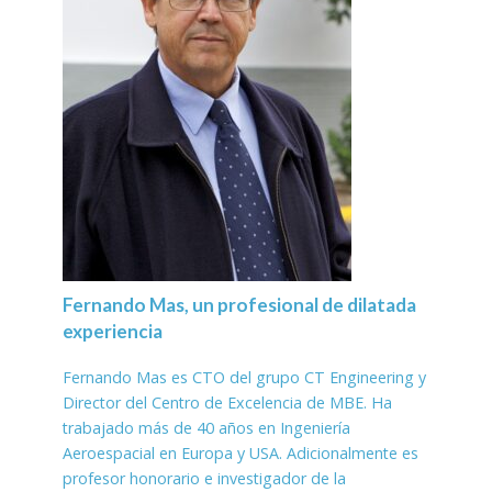
Fernando Mas, un profesional de dilatada
experiencia
Fernando Mas es CTO del grupo CT Engineering y
Director del Centro de Excelencia de MBE. Ha
trabajado más de 40 años en Ingeniería
Aeroespacial en Europa y USA. Adicionalmente es
profesor honorario e investigador de la