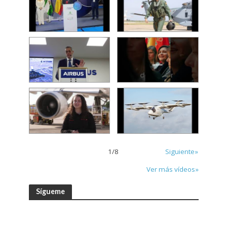
1
/
8
Siguiente»
Ver más vídeos»
Sígueme