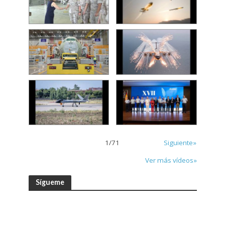
1
/
71
Siguiente»
Ver más vídeos»
Sígueme