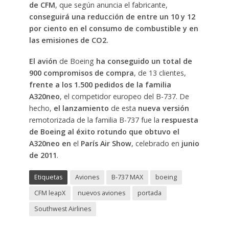
de CFM
, que según anuncia el fabricante,
conseguirá una reducción de entre un 10 y 12
por ciento en el consumo de combustible y en
las emisiones de CO2.
El avión
de Boeing
ha conseguido un total de
900 compromisos de compra
, de 13 clientes,
frente a los 1.500 pedidos de la familia
A320neo
, el competidor europeo del B-737. De
hecho,
el lanzamiento
de esta
nueva versión
remotorizada de la familia B-737 fue la
respuesta
de Boeing al éxito rotundo que obtuvo el
A320neo en
el
París Air Show
, celebrado en
junio
de 2011
.
Etiquetas
Aviones
B-737 MAX
boeing
CFM leapX
nuevos aviones
portada
Southwest Airlines