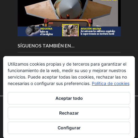
SÍGUENOS TAMBIÉN EN…
Utilizamos cookies propias y de terceros para garantizar el
funcionamiento de la web, medir su uso y mejorar nuestros
servicios. Puede aceptar todas las cookies, rechazar las no
necesarias o configurar sus preferencias.
Política de cookies
Aceptar todo
Utilizamos cookies para ofrecerte la mejor experiencia en
nuestra web.
Rechazar
Puedes aprender más sobre qué cookies utilizamos o
Copyright © 2018.Fly News.
Noticias aerospacial
/
Noticias
desactivarlas en los
ajustes
.
UAS aviación comercial
Configurar
Aceptar
Rechazar
Ajustes