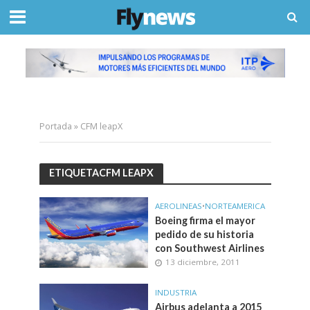
Portada
»
CFM leapX
ETIQUETACFM LEAPX
AEROLINEAS
•
NORTEAMERICA
Boeing firma el mayor
pedido de su historia
con Southwest Airlines
13 diciembre, 2011
INDUSTRIA
Airbus adelanta a 2015