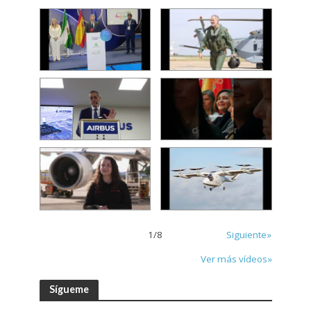
1
/
8
Siguiente»
Ver más vídeos»
Sígueme