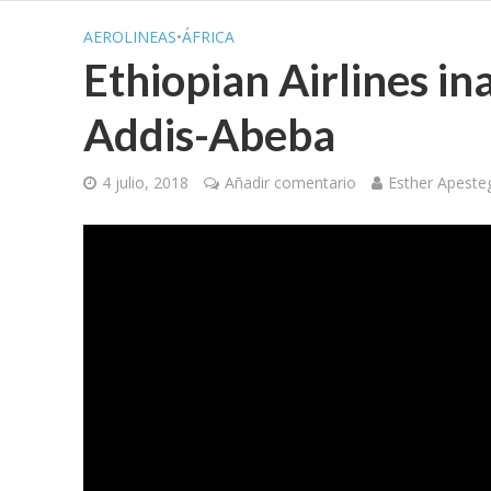
AEROLINEAS
•
ÁFRICA
Ethiopian Airlines in
Addis-Abeba
4 julio, 2018
Añadir comentario
Esther Apeste