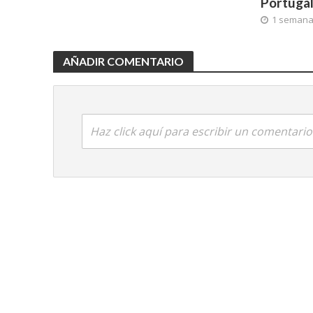
Portuga
1 seman
AÑADIR COMENTARIO
Haz click aquí para escribir un comentario