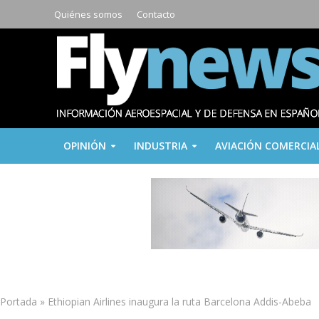
Quiénes somos
Contacto
OPINIÓN
INDUSTRIA
AVIACIÓN COMERCIA
Portada
»
Ethiopian Airlines inaugura la ruta Barcelona Addis-Abeba