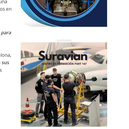
 una
tos en
 para
lona,
 sus
s