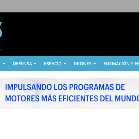
L
DEFENSA
ESPACIO
DRONES
FORMACIÓN Y E