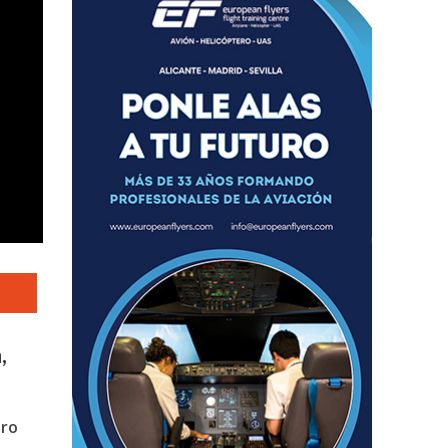
,
tro