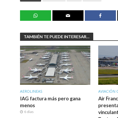
TAMBIÉN TE PUEDE INTERESAR...
AEROLINEAS
AVIACIÓN 
IAG factura más pero gana
Air Fran
menos
presenta
vinculan
6 días