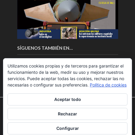
SÍGUENOS TAMBIÉN EN…
Utilizamos cookies propias y de terceros para garantizar el
funcionamiento de la web, medir su uso y mejorar nuestros
servicios. Puede aceptar todas las cookies, rechazar las no
necesarias o configurar sus preferencias.
Política de cookies
Aceptar todo
Utilizamos cookies para ofrecerte la mejor experiencia en
nuestra web.
Rechazar
Puedes aprender más sobre qué cookies utilizamos o
Copyright © 2018.Fly News.
Noticias aerospacial
/
Noticias
desactivarlas en los
ajustes
.
UAS aviación comercial
Configurar
Aceptar
Rechazar
Ajustes