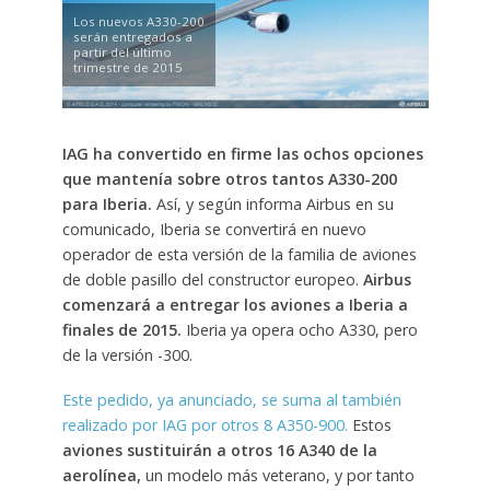
Los nuevos A330-200
serán entregados a
partir del último
trimestre de 2015
IAG ha convertido en firme las ochos opciones
que mantenía sobre otros tantos A330-200
para Iberia.
Así, y según informa Airbus en su
comunicado, Iberia se convertirá en nuevo
operador de esta versión de la familia de aviones
de doble pasillo del constructor europeo.
Airbus
comenzará a entregar los aviones a Iberia a
finales de 2015.
Iberia ya opera ocho A330, pero
de la versión -300.
Este pedido, ya anunciado, se suma al también
realizado por IAG por otros 8 A350-900.
Estos
aviones sustituirán a otros 16 A340 de la
aerolínea,
un modelo más veterano, y por tanto