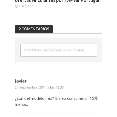
ofertas vinculantes por TAP Air Portugal
1 semana
2 COMENTARIOS
Haz click aquí para escribir un comentario
Javier
24 septiembre, 2014 a las 12:33
¿son del modelo neo? El neo consume un 15%
menos.