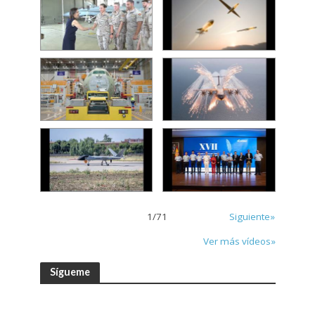
1
/
71
Siguiente»
Ver más vídeos»
Sígueme